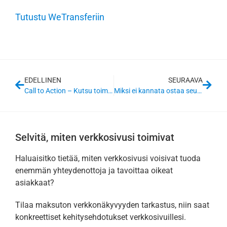
Tutustu WeTransferiin
EDELLINEN
SEURAAVA
Call to Action – Kutsu toimintaan
Miksi ei kannata ostaa seuraajia sosiaalisessa mediassa?
Selvitä, miten verkkosivusi toimivat
Haluaisitko tietää, miten verkkosivusi voisivat tuoda
enemmän yhteydenottoja ja tavoittaa oikeat
asiakkaat?
Tilaa maksuton verkkonäkyvyyden tarkastus, niin saat
konkreettiset kehitysehdotukset verkkosivuillesi.